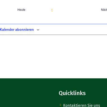
und
Heute
Näc
Ans
Nav
Kalender abonnieren
Quicklinks
Kontaktieren Sie uns