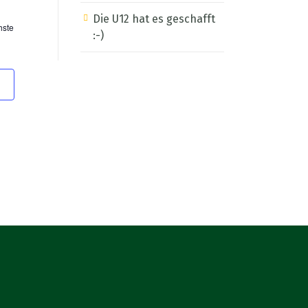
Navigation
Die U12 hat es geschafft
hste
ichten,
:-)
Veranstaltungen
igation