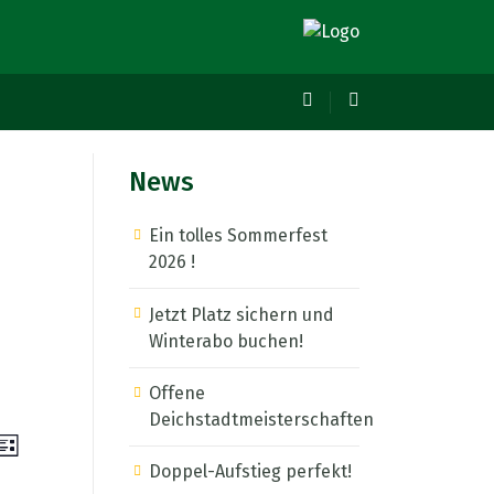
News
Ein tolles Sommerfest
2026 !
Jetzt Platz sichern und
Winterabo buchen!
Offene
Deichstadtmeisterschaften
anstaltungen
Veranstaltung
Liste
Ansichten-
he
Doppel-Aufstieg perfekt!
he