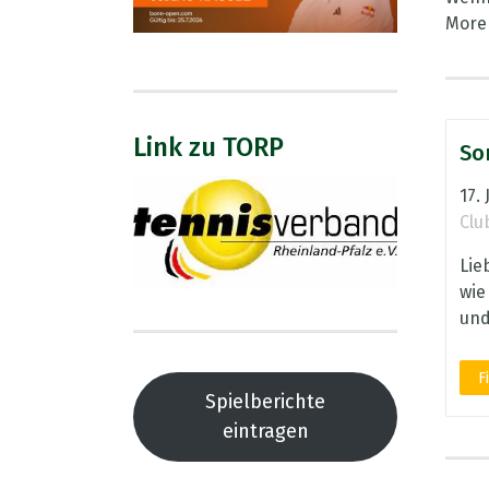
More
Link zu TORP
So
17. 
Clu
Lie
wie
und 
F
Spielberichte
eintragen