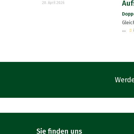
Auf
20. April 2026
Doppe
Gleic
...
Werde
Sie finden uns