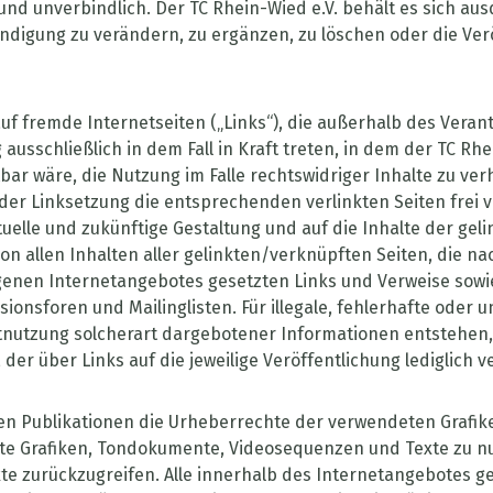
 und unverbindlich. Der TC Rhein-Wied e.V. behält es sich aus
igung zu verändern, zu ergänzen, zu löschen oder die Veröf
auf fremde Internetseiten („Links“), die außerhalb des Vera
ausschließlich in dem Fall in Kraft treten, in dem der TC Rh
r wäre, die Nutzung im Falle rechtswidriger Inhalte zu verh
er Linksetzung die entsprechenden verlinkten Seiten frei vo
aktuelle und zukünftige Gestaltung und auf die Inhalte der g
 von allen Inhalten aller gelinkten/verknüpften Seiten, die 
 eigenen Internetangebotes gesetzten Links und Verweise sow
sionsforen und Mailinglisten. Für illegale, fehlerhafte oder 
nutzung solcherart dargebotener Informationen entstehen, ha
der über Links auf die jeweilige Veröffentlichung lediglich v
 allen Publikationen die Urheberrechte der verwendeten Gra
lte Grafiken, Tondokumente, Videosequenzen und Texte zu nut
 zurückzugreifen. Alle innerhalb des Internetangebotes ge