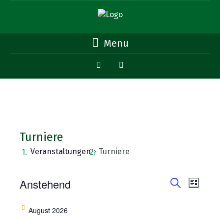
Menu
Turniere
Veranstaltungen
Turniere
Veransta
Vera
Veranstaltungen
Anstehend
Liste
Ansi
Suche
Suche
Datum
Navi
wählen.
August 2026
und