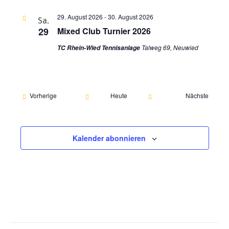
Ansichte
29. August 2026
-
30. August 2026
Sa.
Navigati
29
Mixed Club Turnier 2026
Talweg 69, Neuwied
TC Rhein-Wied Tennisanlage
Veranstaltungen
Vorherige
Heute
Nächste
Veranstalt
Kalender abonnieren