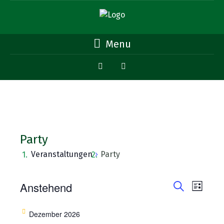
Menu
Party
Veranstaltungen
Party
Veransta
Vera
Veranstaltungen
Anstehend
Liste
Ansi
Suche
Suche
Datum
Navi
wählen.
Dezember 2026
und