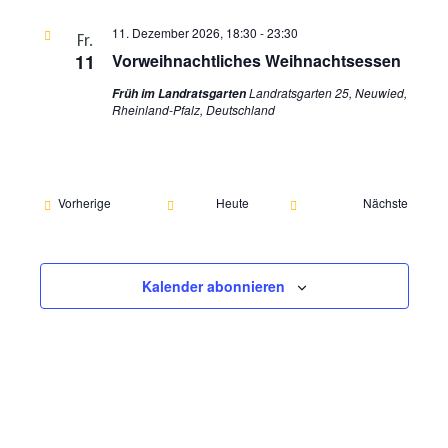
Ansichte
11. Dezember 2026, 18:30
-
23:30
Fr.
Navigati
11
Vorweihnachtliches Weihnachtsessen
Landratsgarten 25, Neuwied,
Früh im Landratsgarten
Rheinland-Pfalz, Deutschland
Veranstaltungen
Vorherige
Heute
Nächste
Veranstalt
Kalender abonnieren