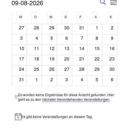
Veransta
Vera
09-08-2026
Monat
Ansi
Suche
Suche
Datum
Kalender
Navi
wählen.
M
D
M
D
F
S
S
und
Montag
Dienstag
Mittwoch
Donnerstag
Freitag
Samstag
Sonntag
von
0
0
0
0
0
0
0
27
28
29
30
31
1
Ansichte
2
Veranstaltungen
Veranstaltungen
Veranstaltungen
Veranstaltungen
Veranstaltungen
Veranstaltungen
Veranstaltungen
Veransta
Navigati
0
0
0
0
0
0
0
3
4
5
6
7
8
9
Veranstaltungen
Veranstaltungen
Veranstaltungen
Veranstaltungen
Veranstaltungen
Veranstaltungen
Veransta
0
0
0
0
0
0
0
10
11
12
13
14
15
16
Veranstaltungen
Veranstaltungen
Veranstaltungen
Veranstaltungen
Veranstaltungen
Veranstaltungen
Veransta
0
0
0
0
0
0
0
17
18
19
20
21
22
23
Veranstaltungen
Veranstaltungen
Veranstaltungen
Veranstaltungen
Veranstaltungen
Veranstaltungen
Veransta
0
0
0
0
0
0
0
24
25
26
27
28
29
30
Veranstaltungen
Veranstaltungen
Veranstaltungen
Veranstaltungen
Veranstaltungen
Veranstaltungen
Veransta
0
0
0
0
0
0
0
31
1
2
3
4
5
6
Veranstaltungen
Veranstaltungen
Veranstaltungen
Veranstaltungen
Veranstaltungen
Veranstaltungen
Veransta
Es wurden keine Ergebnisse für diese Ansicht gefunden. Hier
Hinweis
geht es zu den
nächsten bevorstehenden Veranstaltungen
.
Es gibt keine Veranstaltungen an diesem Tag.
Hinweis